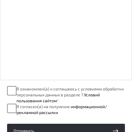
от 1 699 990 ₽*
Подробно
Обзор
В наличии
X70
Будьте еще более уверены на дорогах с программой
"Помощь на дорогах"
Автомобили в наличии
Тест-драйв
Преимущества программы
Автокредит
Спецпредложения
Запись на сервис
Я ознакомлен(а) и соглашаюсь с условиями обработки
Калькулятор ТО
персональных данных в разделе 7
Условий
Универсальный кроссовер
Клиентская поддержка
пользования сайтом
*
Я согласен(а) на получение
информационной/
от 2 499 990 ₽*
рекламной рассылки
Обзор
В наличии
Отправить