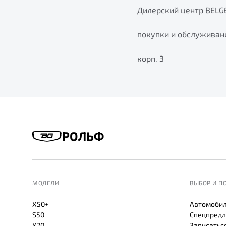
Дилерский центр BELG
покупки и обслуживани
корп. 3
РОЛЬФ
МОДЕЛИ
ВЫБОР И П
X50+
Автомобил
S50
Спецпредл
X70
Записаться