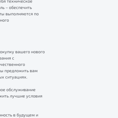
ебя техническое
ль – обеспечить
оты выполняются по
нного
покупку вашего нового
вания с
чественного
бы предложить вам
ых ситуациях.
ное обслуживание
жить лучшие условия
нность в будущем и