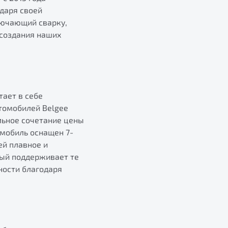
даря своей
лючающий сварку,
 создания наших
тает в себе
томобилей Belgee
льное сочетание цены
омобиль оснащен 7-
й плавное и
рый поддерживает те
ности благодаря