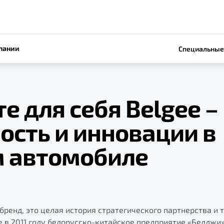
пании
Специальные
е для себя Belgee –
ость и инновации в
 автомобиле
о бренд, это целая история стратегического партнерства и
 в 2011 году белорусско-китайское предприятие «Белджи» 