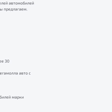
телей автомобилей
мы предлагаем.
ее 30
егамолла авто с
обилей марки