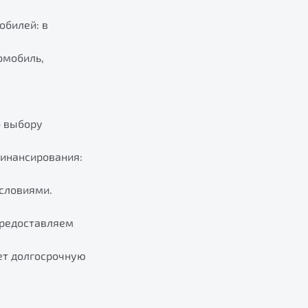
билей: в
омобиль,
о выбору
финансирования:
условиями.
предоставляем
ет долгосрочную