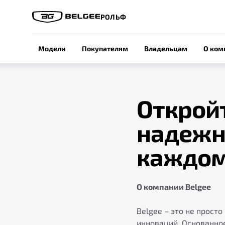
РОЛЬФ
Модели
Покупателям
Владельцам
О ком
Откройт
надежн
каждом
О компании Belgee
Belgee – это не прост
инноваций. Основанное