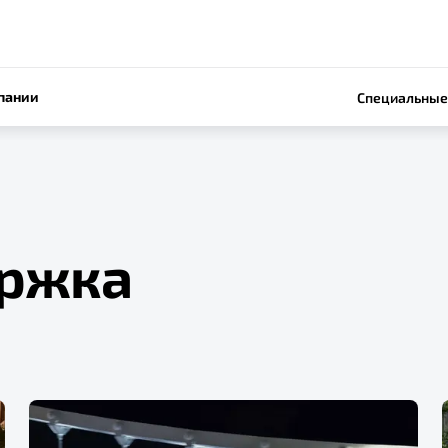
пании
Специальные
ржка