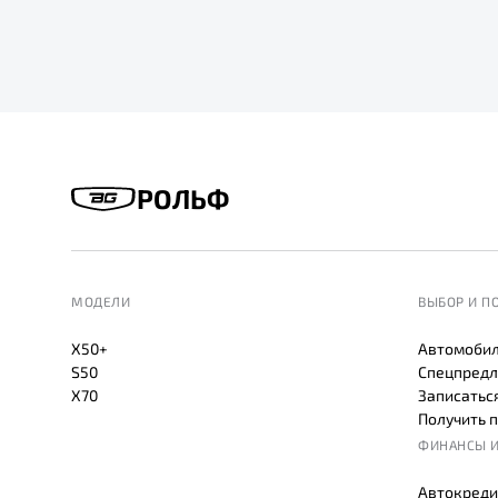
РОЛЬФ
МОДЕЛИ
ВЫБОР И П
X50+
Автомобил
S50
Спецпредл
X70
Записаться
Получить 
ФИНАНСЫ И
Автокреди