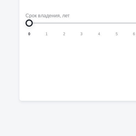
Срок владения
, лет
0
1
2
3
4
5
6