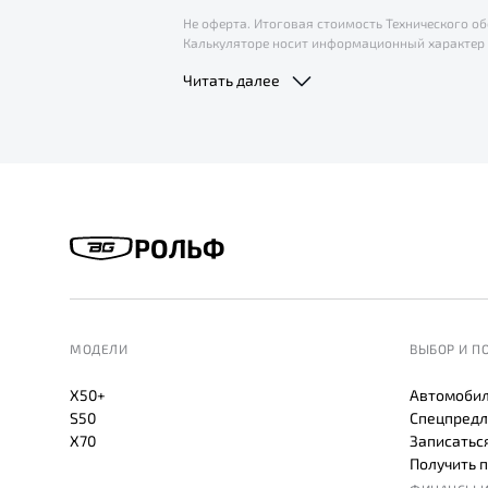
Не оферта. Итоговая стоимость Технического 
Калькуляторе носит информационный характер 
условия приобретения и иную подробную инфор
Читать далее
РОЛЬФ
МОДЕЛИ
ВЫБОР И П
X50+
Автомобил
S50
Спецпредл
X70
Записаться
Получить 