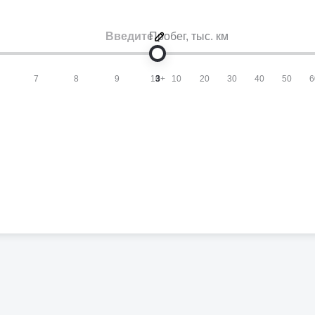
Пробег
, тыс. км
7
8
9
10+
3
10
20
30
40
50
6