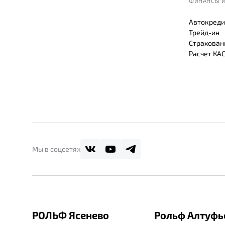
ФИНАНСЫ И
Автокреди
Трейд-ин
Страхован
Расчет КА
Мы в соцсетях
РОЛЬФ Ясенево
Рольф Алтуфь