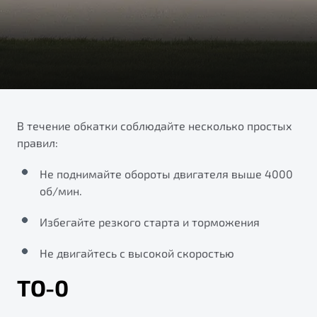
ПОДДЕРЖКА
Автокредит
О дилерском центре
Трейд-ин
Гарантия Belgee
Правовая информация
Яркий кроссовер
Страхование
Belgee Линк
от 2 219 990 ₽*
Расчет КАСКО
Belgee Клуб
Обзор
В наличии
Belgee Плюс
В течение обкатки соблюдайте несколько простых
правил:
Реферальная программа
S50
Клиентская поддержка
Не поднимайте обороты двигателя выше 4000
об/мин.
Помощь на дорогах
Избегайте резкого старта и торможения
Не двигайтесь с высокой скоростью
ТО-0
Узнайте о специальных выгодах при покупке
Элегантный и практичный седан
автомобиля Belgee