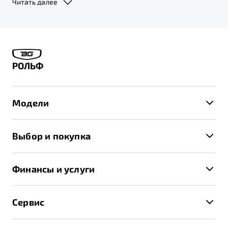
Читать далее
дистрибьютором автомобилей «Belgee», с 01.09.2025 г. права и
обязанности по гарантийному обслуживанию будут переданы
компании ООО «ДЖИЛИ-МОТОРС» (ИНН: 7716641537, адрес 127018, г.
Москва, вн. тер. г. муниципальный округ Марьина Роща, ул. Двинцев,
д. 12, к. 1, эт. 5, пом/ком I/8). По заявкам на послепродажное
обслуживание, поданным до 31.08.2025 г. включительно, ООО «Слава
Моторс Рус» исполнит обязательства в полном объеме.
РОЛЬФ
Модели
X50+
Выбор и покупка
S50
Автомобили в наличии
X70
Финансы и услуги
Спецпредложения и Акции
Автокредит
Записаться на тест-драйв
Сервис
Трейд-ин
Получить предложение
Записаться на сервис