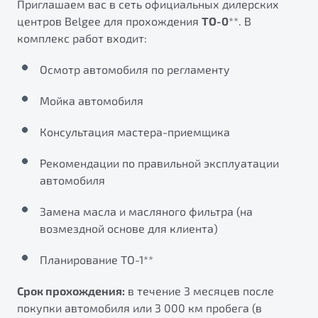
Приглашаем вас в сеть официальных дилерских
от 1 699 990 ₽*
центров Belgee для прохождения
ТО-0
**. В
Подробно
комплекс работ входит:
Обзор
В наличии
Осмотр автомобиля по регламенту
X70
Будьте еще более уверены на дорогах с программой
"Помощь на дорогах"
Мойка автомобиля
Автомобили в наличии
Тест-драйв
Преимущества программы
Консультация мастера-приемщика
Автокредит
Спецпредложения
Рекомендации по правильной эксплуатации
автомобиля
Запись на сервис
Замена масла и масляного фильтра (на
Калькулятор ТО
возмездной основе для клиента)
Универсальный кроссовер
Клиентская поддержка
от 2 499 990 ₽*
Планирование ТО-1**
Срок прохождения:
в течение 3 месяцев после
Обзор
В наличии
покупки автомобиля или 3 000 км пробега (в