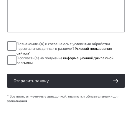
от 1 699 990 ₽*
Подробно
Обзор
В наличии
X70
Будьте еще более уверены на дорогах с программой
"Помощь на дорогах"
Автомобили в наличии
Я ознакомлен(а) и соглашаюсь с условиями обработки
персональных данных в разделе 7
Условий пользования
Тест-драйв
Преимущества программы
сайтом
*
Автокредит
Я согласен(а) на получение
информационной/рекламной
рассылки
Спецпредложения
Отправить заявку
Запись на сервис
Калькулятор ТО
* Все поля, отмеченные звездочкой, являются обязательными для
Универсальный кроссовер
Клиентская поддержка
заполнения.
от 2 499 990 ₽*
Обзор
В наличии