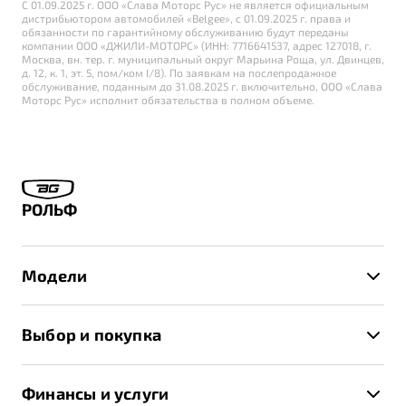
С 01.09.2025 г. ООО «Слава Моторс Рус» не является официальным
дистрибьютором автомобилей «Belgee», с 01.09.2025 г. права и
обязанности по гарантийному обслуживанию будут переданы
компании ООО «ДЖИЛИ-МОТОРС» (ИНН: 7716641537, адрес 127018, г.
Москва, вн. тер. г. муниципальный округ Марьина Роща, ул. Двинцев,
д. 12, к. 1, эт. 5, пом/ком I/8). По заявкам на послепродажное
обслуживание, поданным до 31.08.2025 г. включительно, ООО «Слава
Моторс Рус» исполнит обязательства в полном объеме.
РОЛЬФ
Модели
X50+
Выбор и покупка
S50
Автомобили в наличии
X70
Финансы и услуги