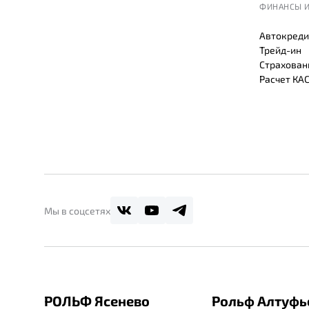
ФИНАНСЫ И
Автокреди
Трейд-ин
Страхован
Расчет КА
Мы в соцсетях
РОЛЬФ Ясенево
Рольф Алтуфь