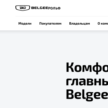
РОЛЬФ
Модели
Покупателям
Владельцам
О ком
Комфор
главн
Belgee