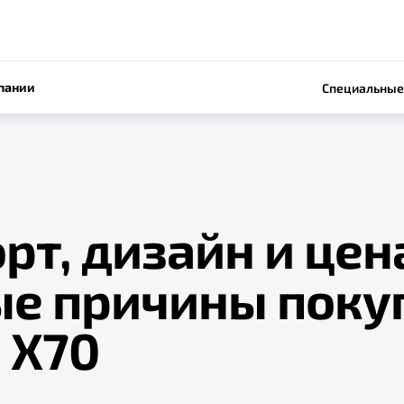
пании
Специальные
т, дизайн и цен
ые причины поку
 X70