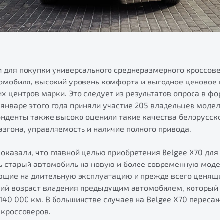
 для покупки универсального среднеразмерного кроссове
томобиля, высокий уровень комфорта и выгодное ценовое
 центров марки. Это следует из результатов опроса в ф
 январе этого года приняли участие 205 владельцев моде
онденты также высоко оценили такие качества белорусск
згона, управляемость и наличие полного привода.
показали, что главной целью приобретения Belgee X70 дл
ь старый автомобиль на новую и более современную модел
ющие на длительную эксплуатацию и прежде всего ценящи
ний возраст владения предыдущим автомобилем, который 
 140 000 км. В большинстве случаев на Belgee X70 переса
 кроссоверов.