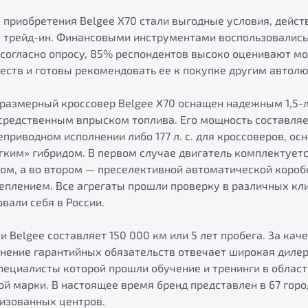
приобретения Belgee Х70 стали выгодные условия, дейст
е трейд-ин. Финансовыми инструментами воспользовалис
 согласно опросу, 85% респондентов высоко оценивают мо
еств и готовы рекомендовать ее к покупке другим автол
размерный кроссовер Belgee X70 оснащен надежным 1,5-
редственным впрыском топлива. Его мощность составляет 
приводном исполнении либо 177 л. с. для кроссоверов, о
ягким» гибридом. В первом случае двигатель комплектует
ом, а во втором — преселективной автоматической короб
плением. Все агрегаты прошли проверку в различных кл
вали себя в России.
и Belgee составляет 150 000 км или 5 лет пробега. За кач
нение гарантийных обязательств отвечает широкая дилер
ециалисты которой прошли обучение и тренинги в област
й марки. В настоящее время бренд представлен в 67 горо
ризованных центров.