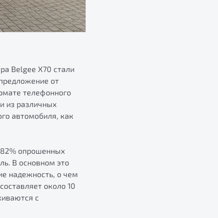
ра Belgee X70 стали
 предложение от
ормате телефонного
ли из различных
ого автомобиля, как
я 82% опрошенных
ь. В основном это
е надежность, о чем
составляет около 10
живаются с