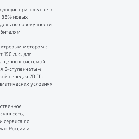
вующие при покупке в
ь 88% новых
дель по совокупности
юбителям.
литровым мотором с
150 л. с. для
снащенных системой
ся 6-ступенчатым
кой передач 7DCT с
иматических условиях
ественное
ская сеть,
и сервиса по
дах России и