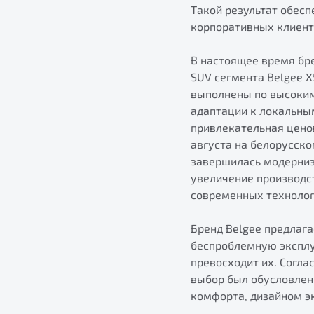
Такой результат обесп
корпоративных клиенто
В настоящее время бре
SUV сегмента Belgee 
выполнены по высоким
адаптации к локальны
привлекательная цено
августа на белорусско
завершилась модерниз
увеличение производс
современных технолог
Бренд Belgee предлаг
беспроблемную эксплу
превосходит их. Согла
выбор был обусловлен
комфорта, дизайном эк