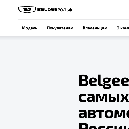
РОЛЬФ
Модели
Покупателям
Владельцам
О ком
Belgee
самых
автом
Росси