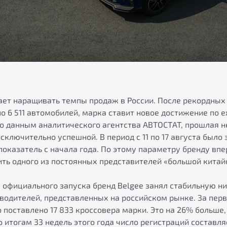
ает наращивать темпы продаж в России. После рекордных
о 6 511 автомобилей, марка ставит новое достижение по
о данным аналитического агентства АВТОСТАТ, прошлая н
сключительно успешной. В период с 11 по 17 августа было 
оказатель с начала года. По этому параметру бренду вп
ть одного из постоянных представителей «большой китай
а официального запуска бренд Belgee занял стабильную н
водителей, представленных на российском рынке. За пер
о поставлено 17 833 кроссовера марки. Это на 26% больше
о итогам 33 недель этого года число регистраций составля