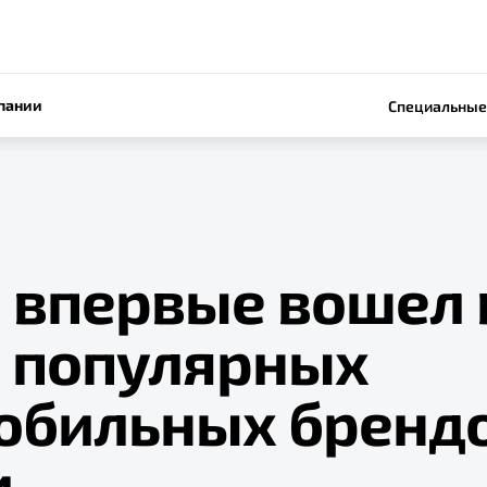
пании
Специальные
 впервые вошел 
 популярных
обильных брендо
и