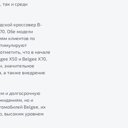
 так и среди
дской кроссовер B-
70. Обе модели
иям клиентов по
стимулируют
тметить, что в начале
ee X50 и Belgee X70,
и, значительное
, а также внедрение
ем и долгосрочную
жиданиям, но и
томобилей Belgee, их
ю, высоким уровнем