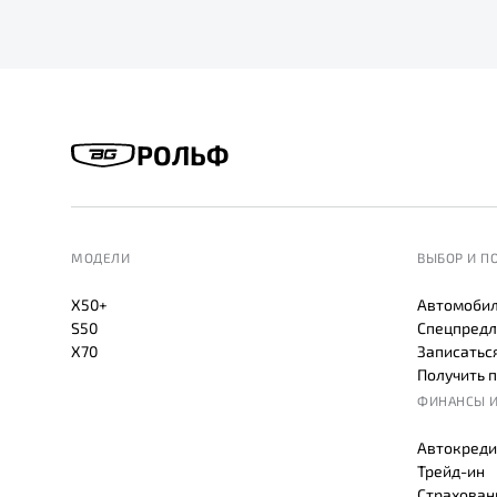
РОЛЬФ
МОДЕЛИ
ВЫБОР И П
X50+
Автомобил
S50
Спецпредл
X70
Записаться
Получить 
ФИНАНСЫ И
Автокреди
Трейд-ин
Страхован