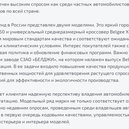
ечен высоким спросом как среди частных автомобилистов,
в по всей стране.
нд в России представлен двумя моделями. Это яркий горо
X50 и универсальный среднеразмерный кроссовер Belgee X
 мировым стандартам качества и соответствуют ожидан
м климатическим условиям. Интерес покупателей также 
вая политика и обновление финансовых программ. Важно о
м заводе СЗАО «БЕЛДЖИ», на котором налажен выпуск Belg
ация. В ее задачи входило повышение качества продукци
твенных мощностей для удовлетворения растущего спроса
ий для эффективности и экологичности производства.
ает клиентам надежную перспективу владения автомобил
атацию. Модельный ряд марки не только соответствует о
сно недавним опросам, проведенным среди владельцев ав
 в первую очередь ходовыми качествами, управляемость
стерьера и интерьера моделей.